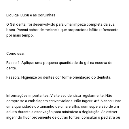
Liquigel Bubu e as Corujinhas
O Gel dental foi desenvolvido para uma limpeza completa da sua
boca. Possui sabor de melancia que proporciona hálito refrescante
por mais tempo.
Como usar:
Passo 1:
Aplique uma pequena quantidade do gel na escova de
dente.
Passo 2:
Higienize os dentes conforme orientação do dentista.
Informações importantes:
Visite seu dentista regularmente. Não
compre se a embalagem estiver violada. Não ingerir. Até 6 anos: Usar
uma quantidade do tamanho de uma ervilha, com supervisão de um
adulto durante a escovação para minimizar a deglutição. Se estiver
ingerindo flúor proveniente de outras fontes, consultar o pediatra ou
dentista. Deve ser aplicado por adulto ou sob sua
supervisão.
Conserve em local limpo, fresco e seco.