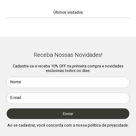
Últimos visitados
Composição:
Sorbitol, Aqua (Água), Hydrated Silica (Silica
Hidratada), Sodium Lauryl Sulfate (Lauril Sulfato de Sódio), Glycerin
(Glicerina), Cellulose Gum
(Carboximetil Celulose), Xantana Gum (Goma Xantana), Sodium
Fluoride (Fluoreto de Sódio), Sodium Saccharin (Sacarina Sódica), CI
42.051. Contém Fluoreto de Sódio (700 ppm de Flúor).
Receba Nossas Novidades!
Cadastre-se e receba 10% OFF na primeira compra e novidades
exclusivas todos os dias.
Nome
E-mail
Enviar
Ao se cadastrar, você concorda com a nossa
política de privacidade
.