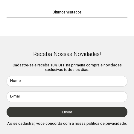
Informações importantes:
Visite seu dentista regularmente, ele indicará o melhor tipo de
Últimos visitados
escova para você. Mantenha o produto fora do alcance de crianças.
Declarado isento de registro pelo Ministério da Saúde. Não compre
se a embalagem estiver violada. Conserve em local limpo, fresco e
seco.
Composição:
Resina termoplástica, elastômero, nylon, âncoras metálicas e
Receba Nossas Novidades!
pigmentos.
Cadastre-se e receba 10% OFF na primeira compra e novidades
exclusivas todos os dias.
Nome
E-mail
Enviar
Ao se cadastrar, você concorda com a nossa
política de privacidade
.