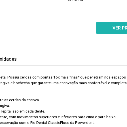
VER P
unidades
eta. Possui cerdas com pontas 16x mais finas* que penetram nos espaços ma
engiva e bochecha que garante uma escovação mais confortável e completa
re as cerdas da escova.
ngiva.
repita isso em cada dente.
dente, com movimentos superiores e inferiores para cima e para baixo
escovação com o Fio Dental ClassicFloss da Powerdent.