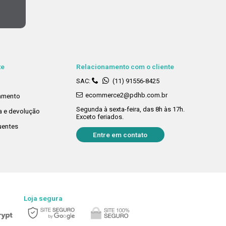
te
Relacionamento com o cliente
SAC:
(11) 91556-8425
ecommerce2@pdhb.com.br
amento
Segunda à sexta-feira, das 8h às 17h.
ca e devolução
Exceto feriados.
uentes
Entre em contato
Loja segura