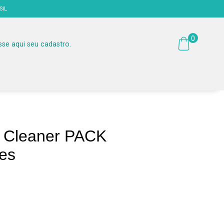
SIL
0
sse aqui seu cadastro.
l Cleaner PACK
es