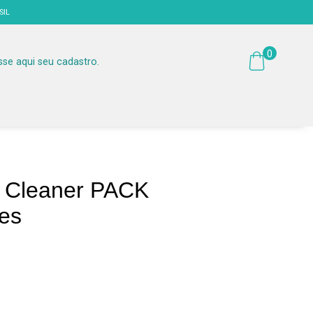
SIL
0
sse aqui seu cadastro.
l Cleaner PACK
es