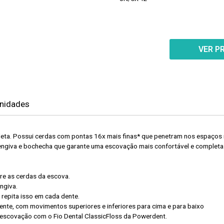
VER P
unidades
eta. Possui cerdas com pontas 16x mais finas* que penetram nos espaços ma
engiva e bochecha que garante uma escovação mais confortável e completa
re as cerdas da escova.
ngiva.
repita isso em cada dente.
dente, com movimentos superiores e inferiores para cima e para baixo
escovação com o Fio Dental ClassicFloss da Powerdent.