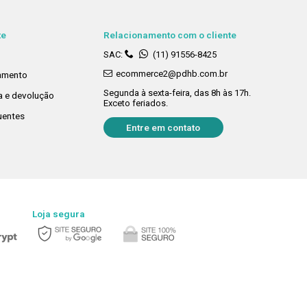
te
Relacionamento com o cliente
SAC:
(11) 91556-8425
ecommerce2@pdhb.com.br
amento
Segunda à sexta-feira, das 8h às 17h.
ca e devolução
Exceto feriados.
uentes
Entre em contato
Loja segura