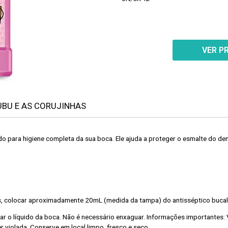
VER P
 BUBU E AS CORUJINHAS
o para higiene completa da sua boca. Ele ajuda a proteger o esmalte do dent
s, colocar aproximadamente 20mL (medida da tampa) do antisséptico bucal 
o líquido da boca. Não é necessário enxaguar. Informações importantes: Vis
r violada.
Conserve em local limpo, fresco e seco.