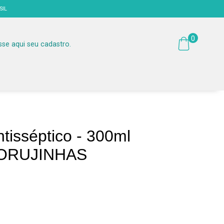
SIL
0
sse aqui seu cadastro.
ntisséptico - 300ml
CORUJINHAS