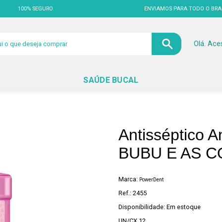
100% SEGURO
ENVIAMOS PARA TODO O BRA
Olá. Ace
SAÚDE BUCAL
Antisséptico A
BUBU E AS 
Marca:
PowerDent
Ref.: 2455
Disponibilidade: Em estoque
UN/CX 12